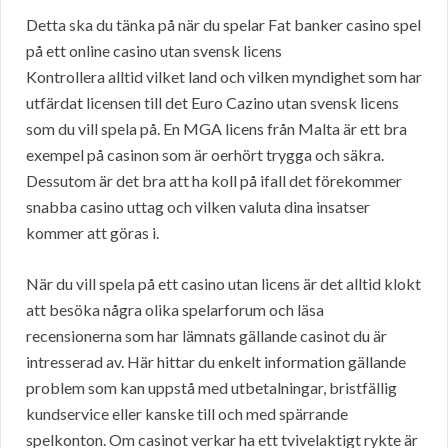
Detta ska du tänka på när du spelar Fat banker casino spel
på ett online casino utan svensk licens
Kontrollera alltid vilket land och vilken myndighet som har
utfärdat licensen till det Euro Cazino utan svensk licens
som du vill spela på. En MGA licens från Malta är ett bra
exempel på casinon som är oerhört trygga och säkra.
Dessutom är det bra att ha koll på ifall det förekommer
snabba casino uttag och vilken valuta dina insatser
kommer att göras i.
När du vill spela på ett casino utan licens är det alltid klokt
att besöka några olika spelarforum och läsa
recensionerna som har lämnats gällande casinot du är
intresserad av. Här hittar du enkelt information gällande
problem som kan uppstå med utbetalningar, bristfällig
kundservice eller kanske till och med spärrande
spelkonton. Om casinot verkar ha ett tvivelaktigt rykte är