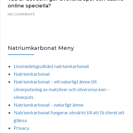
online speciella?
NO COMMENTS
Natriumkarbonat Meny
Livsmedelsgodkänt natriumkarbonat
Natriumkarbonat
Natriumkarbonat – ett naturligt ämne till
silverputsning av matsilver och silversmycken –
silverputs
Natriumkarbonat – naturligt ämne
Natriumkarbonat fungerar utmärkt till att få silvret att
glänsa
Privacy