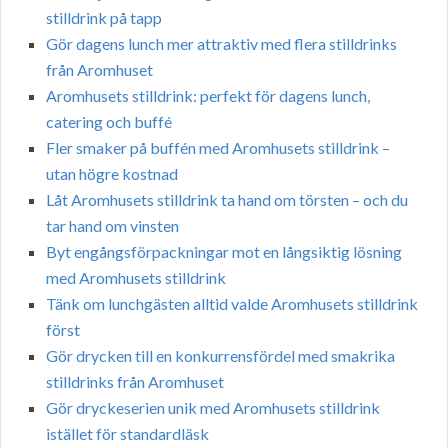
stilldrink på tapp
Gör dagens lunch mer attraktiv med flera stilldrinks
från Aromhuset
Aromhusets stilldrink: perfekt för dagens lunch,
catering och buffé
Fler smaker på buffén med Aromhusets stilldrink –
utan högre kostnad
Låt Aromhusets stilldrink ta hand om törsten – och du
tar hand om vinsten
Byt engångsförpackningar mot en långsiktig lösning
med Aromhusets stilldrink
Tänk om lunchgästen alltid valde Aromhusets stilldrink
först
Gör drycken till en konkurrensfördel med smakrika
stilldrinks från Aromhuset
Gör dryckeserien unik med Aromhusets stilldrink
istället för standardläsk