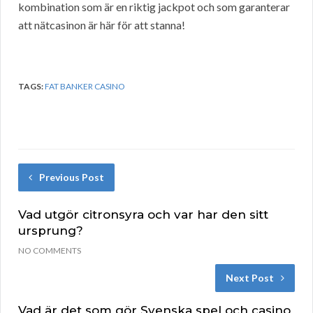
kombination som är en riktig jackpot och som garanterar
att nätcasinon är här för att stanna!
TAGS:
FAT BANKER CASINO
Previous Post
Vad utgör citronsyra och var har den sitt
ursprung?
NO COMMENTS
Next Post
Vad är det som gör Svenska spel och casino