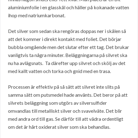
aluminiumfolie i en glasskål och häller på kokanade vatten
ihop med natriumkarbonat.
Det silver som sedan ska rengöras doppas ner i skålen så
att det kommer i direkt kontakt med foliet. Det börjar
bubbla omgående men det slutar efter ett tag. Det brukar
vanligtvis ta några minuter. Beläggningarna på silvret ska
nu ha avlägsnats. Ta därefter upp silvret och skölj av det
med kallt vatten och torka och gnid med en trasa.
Processen är effektiv på så sätt att silvret inte slits på
samma sätt om putsmedel hade använts. Det beror på att
silvrets beläggning som utgörs av silversulfider
omvandlas till metalliskt silver och svavelväte. Det blir
med andra ord till gas. Se därför till att vädra ordentligt
om det är hårt oxiderat silver som ska behandlas.