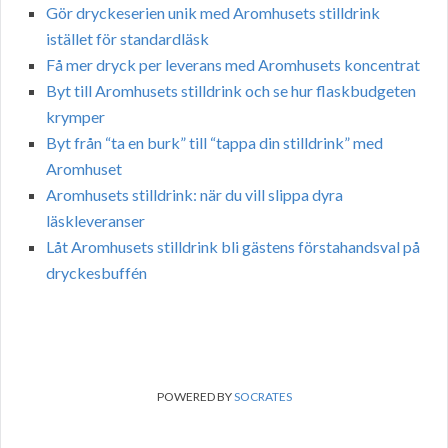
Gör dryckeserien unik med Aromhusets stilldrink
istället för standardläsk
Få mer dryck per leverans med Aromhusets koncentrat
Byt till Aromhusets stilldrink och se hur flaskbudgeten
krymper
Byt från “ta en burk” till “tappa din stilldrink” med
Aromhuset
Aromhusets stilldrink: när du vill slippa dyra
läskleveranser
Låt Aromhusets stilldrink bli gästens förstahandsval på
dryckesbuffén
POWERED BY
SOCRATES