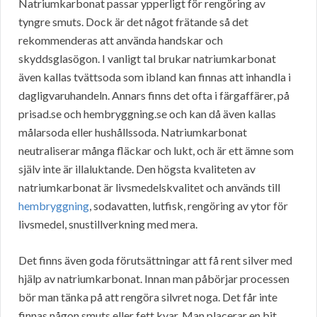
Natriumkarbonat passar ypperligt för rengöring av
tyngre smuts. Dock är det något frätande så det
rekommenderas att använda handskar och
skyddsglasögon. I vanligt tal brukar natriumkarbonat
även kallas tvättsoda som ibland kan finnas att inhandla i
dagligvaruhandeln. Annars finns det ofta i färgaffärer, på
prisad.se och hembryggning.se och kan då även kallas
målarsoda eller hushållssoda. Natriumkarbonat
neutraliserar många fläckar och lukt, och är ett ämne som
själv inte är illaluktande. Den högsta kvaliteten av
natriumkarbonat är livsmedelskvalitet och används till
hembryggning
, sodavatten, lutfisk, rengöring av ytor för
livsmedel, snustillverkning med mera.
Det finns även goda förutsättningar att få rent silver med
hjälp av natriumkarbonat. Innan man påbörjar processen
bör man tänka på att rengöra silvret noga. Det får inte
finnas någon smuts eller fett kvar. Man placerar en bit