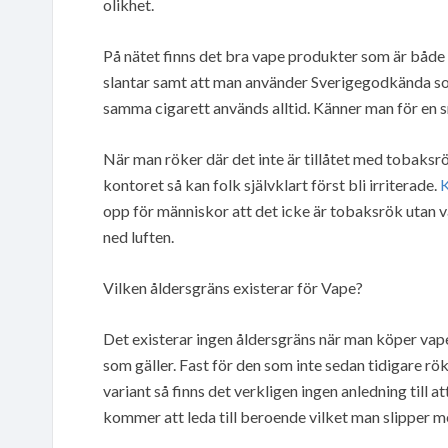
olikhet.
På nätet finns det bra vape produkter som är både 
slantar samt att man använder Sverigegodkända sor
samma cigarett används alltid. Känner man för en s
När man röker där det inte är tillåtet med tobaksrö
kontoret så kan folk självklart först bli irriterade.
K
opp för människor att det icke är tobaksrök utan v
ned luften.
Vilken åldersgräns existerar för Vape?
Det existerar ingen åldersgräns när man köper vape c
som gäller. Fast för den som inte sedan tidigare rö
variant så finns det verkligen ingen anledning till 
kommer att leda till beroende vilket man slipper me