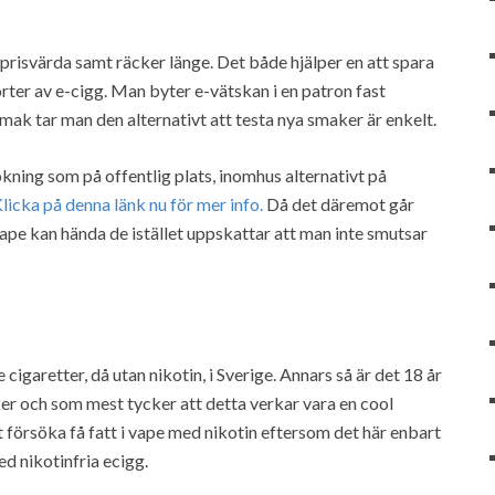
prisvärda samt räcker länge. Det både hjälper en att spara
ter av e-cigg. Man byter e-vätskan i en patron fast
mak tar man den alternativt att testa nya smaker är enkelt.
kning som på offentlig plats, inomhus alternativt på
licka på denna länk nu för mer info.
Då det däremot går
ape kan hända de istället uppskattar att man inte smutsar
igaretter, då utan nikotin, i Sverige. Annars så är det 18 år
ker och som mest tycker att detta verkar vara en cool
att försöka få fatt i vape med nikotin eftersom det här enbart
d nikotinfria ecigg.