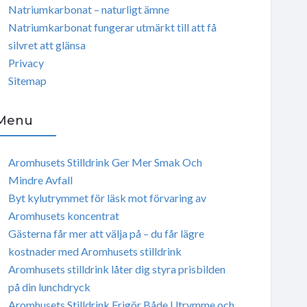
Natriumkarbonat – naturligt ämne
Natriumkarbonat fungerar utmärkt till att få
silvret att glänsa
Privacy
Sitemap
Menu
Aromhusets Stilldrink Ger Mer Smak Och
Mindre Avfall
Byt kylutrymmet för läsk mot förvaring av
Aromhusets koncentrat
Gästerna får mer att välja på – du får lägre
kostnader med Aromhusets stilldrink
Aromhusets stilldrink låter dig styra prisbilden
på din lunchdryck
Aromhusets Stilldrink Frigör Både Utrymme och