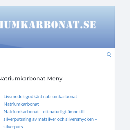
Search
for:
Natriumkarbonat Meny
Livsmedelsgodkänt natriumkarbonat
Natriumkarbonat
Natriumkarbonat – ett naturligt ämne till
silverputsning av matsilver och silversmycken –
silverputs