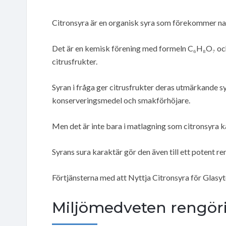
Citronsyra är en organisk syra som förekommer natu
Det är en kemisk förening med formeln C₆H₈O₇ och f
citrusfrukter.
Syran i fråga ger citrusfrukter deras utmärkande 
konserveringsmedel och smakförhöjare.
Men det är inte bara i matlagning som citronsyra 
Syrans sura karaktär gör den även till ett potent r
Förtjänsterna med att Nyttja Citronsyra för Glasy
Miljömedveten rengör