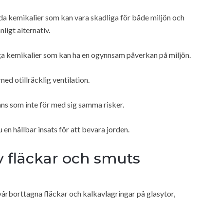
 kemikalier som kan vara skadliga för både miljön och
nligt alternativ.
iga kemikalier som kan ha en ogynnsam påverkan på miljön.
ed otillräcklig ventilation.
ns som inte för med sig samma risker.
en hållbar insats för att bevara jorden.
v fläckar och smuts
vårborttagna fläckar och kalkavlagringar på glasytor,