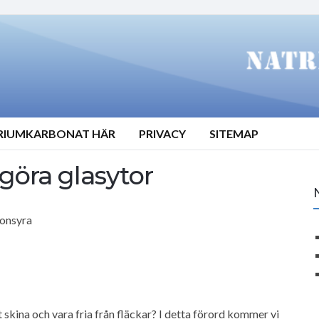
TRIUMKARBONAT HÄR
PRIVACY
SITEMAP
ngöra glasytor
ronsyra
tt skina och vara fria från fläckar? I detta förord kommer vi