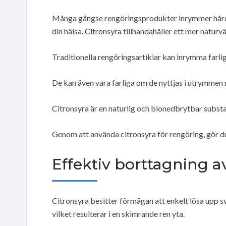
Många gängse rengöringsprodukter inrymmer hårda
din hälsa. Citronsyra tillhandahåller ett mer naturvä
Traditionella rengöringsartiklar kan inrymma farl
De kan även vara farliga om de nyttjas i utrymmen m
Citronsyra är en naturlig och bionedbrytbar substa
Genom att använda citronsyra för rengöring, gör du 
Effektiv borttagning a
Citronsyra besitter förmågan att enkelt lösa upp s
vilket resulterar i en skimrande ren yta.