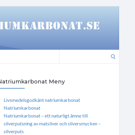
Search
for:
Natriumkarbonat Meny
Livsmedelsgodkänt natriumkarbonat
Natriumkarbonat
Natriumkarbonat – ett naturligt ämne till
silverputsning av matsilver och silversmycken –
silverputs