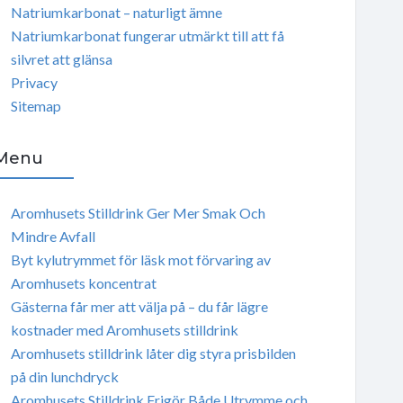
Natriumkarbonat – naturligt ämne
Natriumkarbonat fungerar utmärkt till att få
silvret att glänsa
Privacy
Sitemap
Menu
Aromhusets Stilldrink Ger Mer Smak Och
Mindre Avfall
Byt kylutrymmet för läsk mot förvaring av
Aromhusets koncentrat
Gästerna får mer att välja på – du får lägre
kostnader med Aromhusets stilldrink
Aromhusets stilldrink låter dig styra prisbilden
på din lunchdryck
Aromhusets Stilldrink Frigör Både Utrymme och