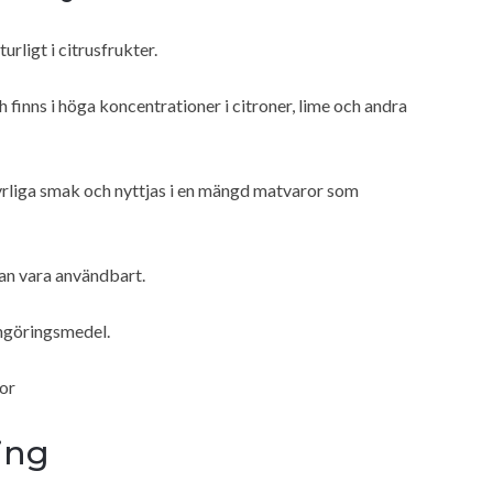
rligt i citrusfrukter.
inns i höga koncentrationer i citroner, lime och andra
syrliga smak och nyttjas i en mängd matvaror som
kan vara användbart.
engöringsmedel.
tor
ing