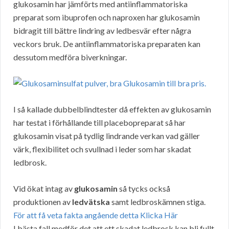
glukosamin har jämförts med antiinflammatoriska
preparat som ibuprofen och naproxen har glukosamin
bidragit till bättre lindring av ledbesvär efter några
veckors bruk. De antiinflammatoriska preparaten kan
dessutom medföra biverkningar.
I så kallade dubbelblindtester då effekten av glukosamin
har testat i förhållande till placebopreparat så har
glukosamin visat på tydlig lindrande verkan vad gäller
värk, flexibilitet och svullnad i leder som har skadat
ledbrosk.
Vid ökat intag av
glukosamin
så tycks också
produktionen av
ledvätska
samt ledbroskämnen stiga.
För att få veta fakta angående detta Klicka Här
I bästa fall medför det att ett skadat ledbrosk kan bli fullt