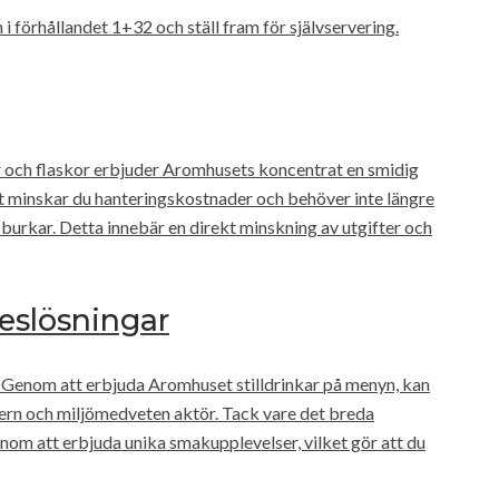
i förhållandet 1+32 och ställ fram för självservering.
r och flaskor erbjuder Aromhusets koncentrat en smidig
t minskar du hanteringskostnader och behöver inte längre
 burkar. Detta innebär en direkt minskning av utgifter och
keslösningar
 Genom att erbjuda Aromhuset stilldrinkar på menyn, kan
rn och miljömedveten aktör. Tack vare det breda
nom att erbjuda unika smakupplevelser, vilket gör att du