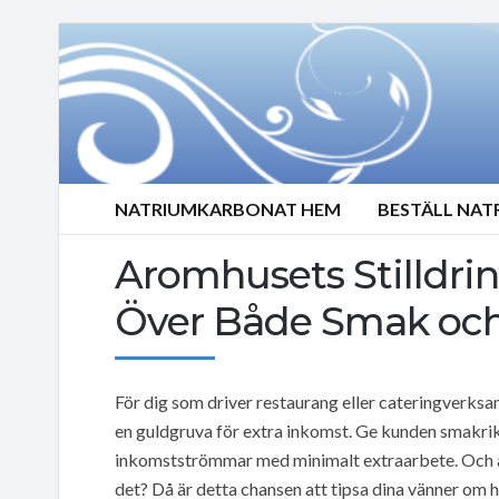
NATRIUMKARBONAT HEM
BESTÄLL NA
Aromhusets Stilldrin
Över Både Smak och
För dig som driver restaurang eller cateringverksa
en guldgruva för extra inkomst. Ge kunden smakri
inkomstströmmar med minimalt extraarbete. Och är
det? Då är detta chansen att tipsa dina vänner om 