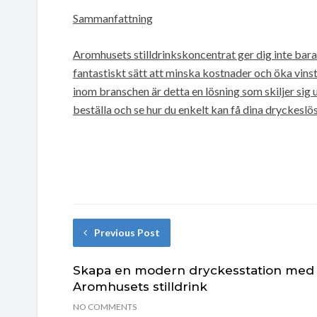
Sammanfattning
Aromhusets stilldrinkskoncentrat ger dig inte bara 
fantastiskt sätt att minska kostnader och öka vins
inom branschen är detta en lösning som skiljer sig u
beställa och se hur du enkelt kan få dina dryckesl
Previous Post
Skapa en modern dryckesstation med
Aromhusets stilldrink
NO COMMENTS