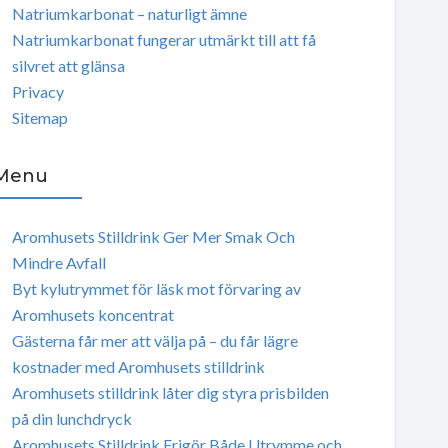
Natriumkarbonat – naturligt ämne
Natriumkarbonat fungerar utmärkt till att få
silvret att glänsa
Privacy
Sitemap
Menu
Aromhusets Stilldrink Ger Mer Smak Och
Mindre Avfall
Byt kylutrymmet för läsk mot förvaring av
Aromhusets koncentrat
Gästerna får mer att välja på – du får lägre
kostnader med Aromhusets stilldrink
Aromhusets stilldrink låter dig styra prisbilden
på din lunchdryck
Aromhusets Stilldrink Frigör Både Utrymme och