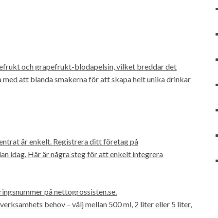
frukt och grapefrukt-blodapelsin, vilket breddar det
 med att blanda smakerna för att skapa helt unika drinkar
rat är enkelt. Registrera ditt företag på
 idag. Här är några steg för att enkelt integrera
eringsnummer på nettogrossisten.se.
verksamhets behov – välj mellan 500 ml, 2 liter eller 5 liter,