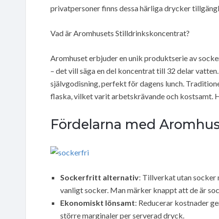
privatpersoner finns dessa härliga drycker tillgäng
Vad är Aromhusets Stilldrinkskoncentrat?
Aromhuset erbjuder en unik produktserie av socker
– det vill säga en del koncentrat till 32 delar vatte
självgodisning, perfekt för dagens lunch. Traditione
flaska, vilket varit arbetskrävande och kostsamt.
Fördelarna med Aromhuset
Sockerfritt alternativ
: Tillverkat utan socke
vanligt socker. Man märker knappt att de är soc
Ekonomiskt lönsamt
: Reducerar kostnader ge
större marginaler per serverad dryck.