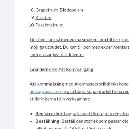
Grapefrukt-Blodapelsin
Krusbär
Passionsfrukt
Det finns också mer vuxna smaker som bitter grape
möjliga utbudet. Du kan till och med experimentera
som passar just ditt klientel.
Grunderna för Att Komma igång
Att komma igång med Aromhusets stilldrinkskoncent
nettogrossisten.se
och börja köpa produkterna redan
stilldrinkarna i din verksamhet:
Registrering
: Logga in med företagets registr
Beställning
: Beställ den storlek som passar din 
vilket ger upp till 165 liter färdig dryck.