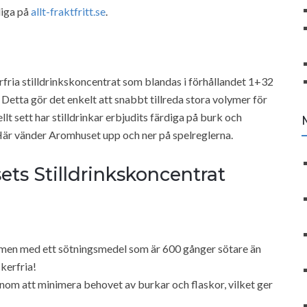
liga på
allt-fraktfritt.se
.
fria stilldrinkskoncentrat som blandas i förhållandet 1+32
n. Detta gör det enkelt att snabbt tillreda stora volymer för
llt sett har stilldrinkar erbjudits färdiga på burk och
 Här vänder Aromhuset upp och ner på spelreglerna.
s Stilldrinkskoncentrat
r men med ett sötningsmedel som är 600 gånger sötare än
kerfria!
nom att minimera behovet av burkar och flaskor, vilket ger