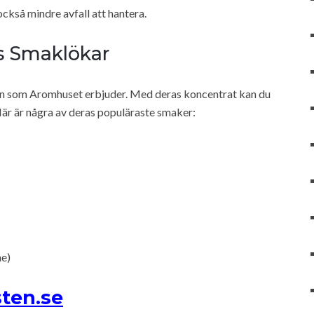
också mindre avfall att hantera.
as Smaklökar
len som Aromhuset erbjuder. Med deras koncentrat kan du
Här är några av deras populäraste smaker:
ne)
sten.se