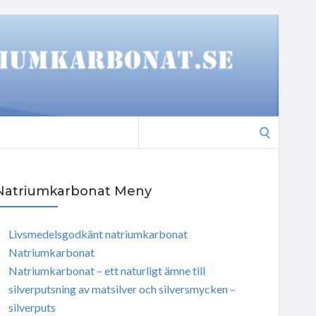
Search
for:
Natriumkarbonat Meny
Livsmedelsgodkänt natriumkarbonat
Natriumkarbonat
Natriumkarbonat – ett naturligt ämne till
silverputsning av matsilver och silversmycken –
silverputs