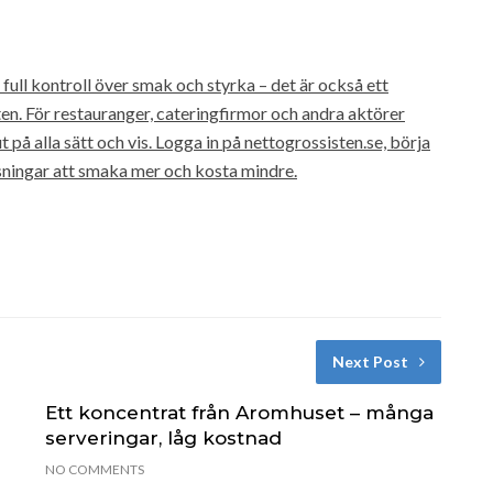
full kontroll över smak och styrka – det är också ett
ten. För restauranger, cateringfirmor och andra aktörer
t på alla sätt och vis. Logga in på nettogrossisten.se, börja
ösningar att smaka mer och kosta mindre.
Next Post
Ett koncentrat från Aromhuset – många
serveringar, låg kostnad
NO COMMENTS