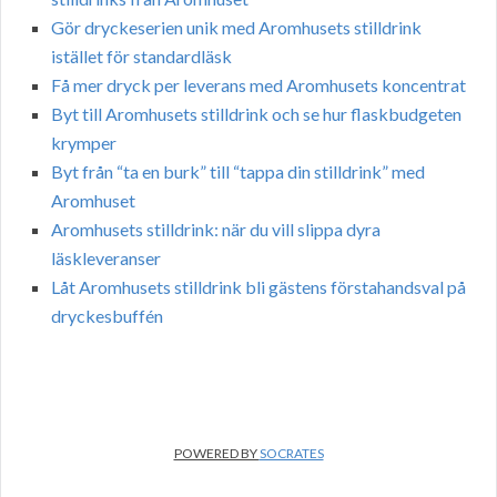
Gör dryckeserien unik med Aromhusets stilldrink
istället för standardläsk
Få mer dryck per leverans med Aromhusets koncentrat
Byt till Aromhusets stilldrink och se hur flaskbudgeten
krymper
Byt från “ta en burk” till “tappa din stilldrink” med
Aromhuset
Aromhusets stilldrink: när du vill slippa dyra
läskleveranser
Låt Aromhusets stilldrink bli gästens förstahandsval på
dryckesbuffén
POWERED BY
SOCRATES