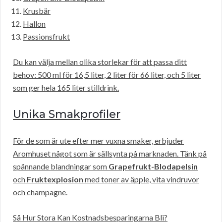
Krusbär
Hallon
Passionsfrukt
Du kan välja mellan olika storlekar för att passa ditt
behov: 500 ml för 16,5 liter, 2 liter för 66 liter, och 5 liter
som ger hela 165 liter stilldrink.
Unika Smakprofiler
För de som är ute efter mer vuxna smaker, erbjuder
Aromhuset något som är sällsynta på marknaden. Tänk på
spännande blandningar som
Grapefrukt-Blodapelsin
och
Fruktexplosion
med toner av äpple, vita vindruvor
och champagne.
Så Hur Stora Kan Kostnadsbesparingarna Bli?