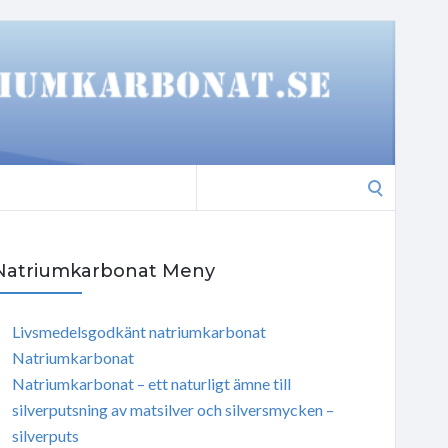
Search
for:
Natriumkarbonat Meny
Livsmedelsgodkänt natriumkarbonat
Natriumkarbonat
Natriumkarbonat – ett naturligt ämne till
silverputsning av matsilver och silversmycken –
silverputs