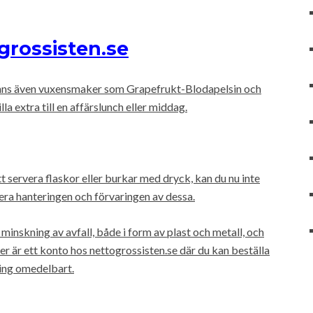
grossisten.se
 finns även vuxensmaker som Grapefrukt-Blodapelsin och
la extra till en affärslunch eller middag.
servera flaskor eller burkar med dryck, kan du nu inte
era hanteringen och förvaringen av dessa.
 minskning av avfall, både i form av plast och metall, och
ver är ett konto hos nettogrossisten.se där du kan beställa
ing omedelbart.