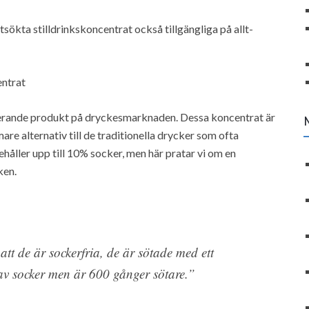
tsökta stilldrinkskoncentrat också tillgängliga på allt-
entrat
nerande produkt på dryckesmarknaden. Dessa koncentrat är
re alternativ till de traditionella drycker som ofta
ehåller upp till 10% socker, men här pratar vi om en
ken.
tt de är sockerfria, de är sötade med ett
 av socker men är 600 gånger sötare.”