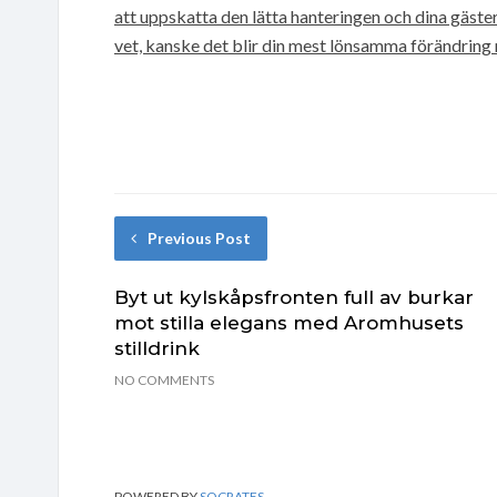
att uppskatta den lätta hanteringen och dina gäs
vet, kanske det blir din mest lönsamma förändring
Previous Post
Byt ut kylskåpsfronten full av burkar
mot stilla elegans med Aromhusets
stilldrink
NO COMMENTS
POWERED BY
SOCRATES