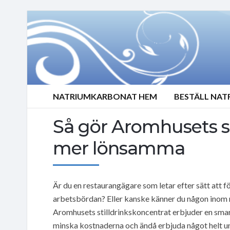
NATRIUMKARBONAT HEM
BESTÄLL NA
Så gör Aromhusets st
mer lönsamma
Är du en restaurangägare som letar efter sätt att f
arbetsbördan? Eller kanske känner du någon inom 
Aromhusets stilldrinkskoncentrat erbjuder en smar
minska kostnaderna och ändå erbjuda något helt uni