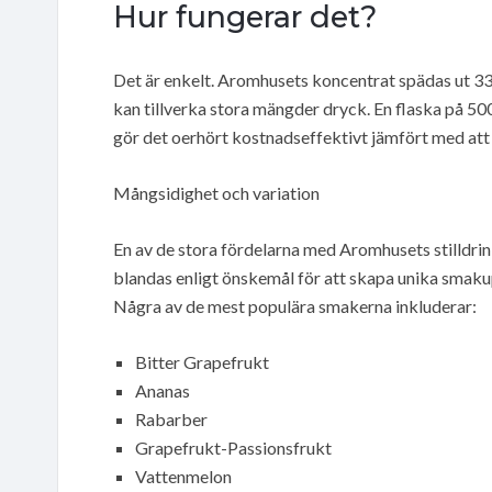
Hur fungerar det?
Det är enkelt. Aromhusets koncentrat spädas ut 33 
kan tillverka stora mängder dryck. En flaska på 500 m
gör det oerhört kostnadseffektivt jämfört med att k
Mångsidighet och variation
En av de stora fördelarna med Aromhusets stilldri
blandas enligt önskemål för att skapa unika smaku
Några av de mest populära smakerna inkluderar:
Bitter Grapefrukt
Ananas
Rabarber
Grapefrukt-Passionsfrukt
Vattenmelon