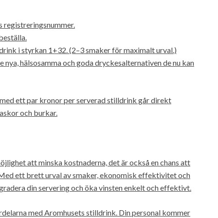
gs registreringsnummer.
beställa.
ldrink i styrkan 1+32. (2–3 smaker för maximalt urval.)
 de nya, hälsosamma och goda dryckesalternativen de nu kan
o med ett par kronor per serverad stilldrink går direkt
flaskor och burkar.
öjlighet att minska kostnaderna, det är också en chans att
Med ett brett urval av smaker, ekonomisk effektivitet och
gradera din servering och öka vinsten enkelt och effektivt.
 fördelarna med Aromhusets stilldrink. Din personal kommer