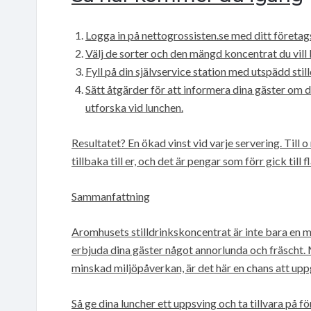
Logga in på nettogrossisten.se med ditt företa
Välj de sorter och den mängd koncentrat du vill 
Fyll på din självservice station med utspädd stil
Sätt åtgärder för att informera dina gäster om
utforska vid lunchen.
Resultatet? En ökad vinst vid varje servering. Till 
tillbaka till er, och det är pengar som förr gick till 
Sammanfattning
Aromhusets stilldrinkskoncentrat är inte bara en m
erbjuda dina gäster något annorlunda och fräscht. 
minskad miljöpåverkan, är det här en chans att upp
Så ge dina luncher ett uppsving och ta tillvara på