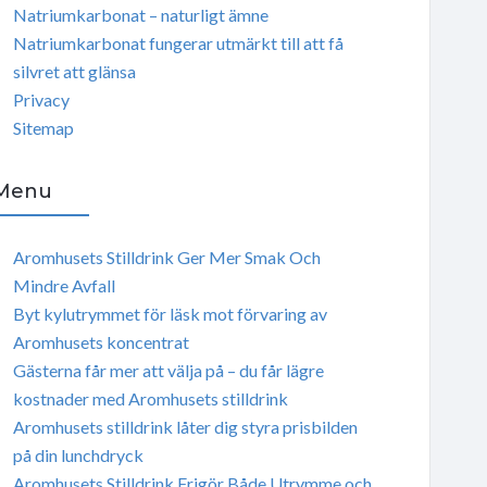
Natriumkarbonat – naturligt ämne
Natriumkarbonat fungerar utmärkt till att få
silvret att glänsa
Privacy
Sitemap
Menu
Aromhusets Stilldrink Ger Mer Smak Och
Mindre Avfall
Byt kylutrymmet för läsk mot förvaring av
Aromhusets koncentrat
Gästerna får mer att välja på – du får lägre
kostnader med Aromhusets stilldrink
Aromhusets stilldrink låter dig styra prisbilden
på din lunchdryck
Aromhusets Stilldrink Frigör Både Utrymme och