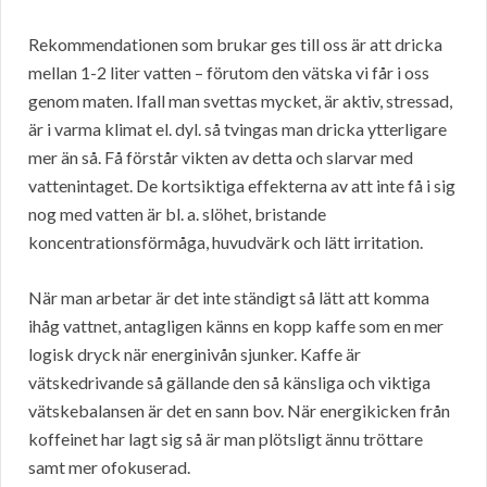
Rekommendationen som brukar ges till oss är att dricka
mellan 1-2 liter vatten – förutom den vätska vi får i oss
genom maten. Ifall man svettas mycket, är aktiv, stressad,
är i varma klimat el. dyl. så tvingas man dricka ytterligare
mer än så. Få förstår vikten av detta och slarvar med
vattenintaget. De kortsiktiga effekterna av att inte få i sig
nog med vatten är bl. a. slöhet, bristande
koncentrationsförmåga, huvudvärk och lätt irritation.
När man arbetar är det inte ständigt så lätt att komma
ihåg vattnet, antagligen känns en kopp kaffe som en mer
logisk dryck när energinivån sjunker. Kaffe är
vätskedrivande så gällande den så känsliga och viktiga
vätskebalansen är det en sann bov. När energikicken från
koffeinet har lagt sig så är man plötsligt ännu tröttare
samt mer ofokuserad.