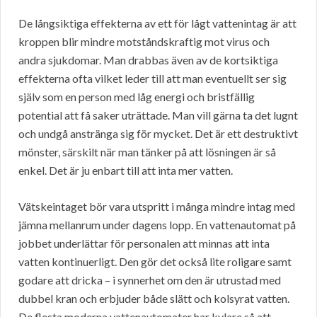
De långsiktiga effekterna av ett för lågt vattenintag är att
kroppen blir mindre motståndskraftig mot virus och
andra sjukdomar. Man drabbas även av de kortsiktiga
effekterna ofta vilket leder till att man eventuellt ser sig
själv som en person med låg energi och bristfällig
potential att få saker uträttade. Man vill gärna ta det lugnt
och undgå anstränga sig för mycket. Det är ett destruktivt
mönster, särskilt när man tänker på att lösningen är så
enkel. Det är ju enbart till att inta mer vatten.
Vätskeintaget bör vara utspritt i många mindre intag med
jämna mellanrum under dagens lopp. En vattenautomat på
jobbet underlättar för personalen att minnas att inta
vatten kontinuerligt. Den gör det också lite roligare samt
godare att dricka – i synnerhet om den är utrustad med
dubbel kran och erbjuder både slätt och kolsyrat vatten.
De flesta moderna vattenautomater har kylare så att