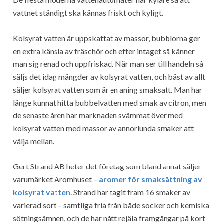
vattnet ständigt ska kännas friskt och kyligt.
Kolsyrat vatten är uppskattat av massor, bubblorna ger
en extra känsla av fräschör och efter intaget så känner
man sig renad och uppfriskad. När man ser till handeln så
säljs det idag mängder av kolsyrat vatten, och bäst av allt
säljer kolsyrat vatten som är en aning smaksatt. Man har
länge kunnat hitta bubbelvatten med smak av citron, men
de senaste åren har marknaden svämmat över med
kolsyrat vatten med massor av annorlunda smaker att
välja mellan.
Gert Strand AB heter det företag som bland annat säljer
varumärket Aromhuset –
aromer för smaksättning av
kolsyrat vatten
. Strand har tagit fram 16 smaker av
varierad sort – samtliga fria från både socker och kemiska
sötningsämnen, och de har nått rejäla framgångar på kort