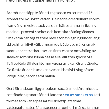
någon intressant tanke med sina kollegor.
Aromhuset släppte för ett tag sedan en serie med 16
aromer för kolsyrat vatten. De nådde omedelbart enorm
framgång, mycket tack vare sin hälsosamma inriktning
med noll procent socker och kemiska sötningsämnen.
Smakerna har tagits fram med stor avvägning under lång
tid och har blivit välbalanserade både vad gäller smak
samt koncentration. I serien finns en stor omväxling av
smaker som ska kunna passa alla, allt från godissöta
Toffee Kola till den lite mer vuxna smaken Granatäpple.
De flesta är dock smaker av mer klassiskt slag såsom
jordgubbe, päron samt hallon.
Gert Strand, som ligger bakom succén med Aromhuset,
bestämde sig snart för att lansera
sex av smakerna
i ett
format som var anpassat till arbetsplatsernas
vattenautomater. Man spenderar oerhört många timmar