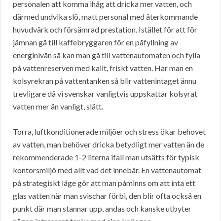
personalen att komma ihåg att dricka mer vatten, och
därmed undvika slö, matt personal med återkommande
huvudvärk och försämrad prestation. Istället för att för
jämnan gå till kaffebryggaren för en påfyllning av
energinivån så kan man gå till vattenautomaten och fylla
på vattenreserven med kallt, friskt vatten. Har man en
kolsyrekran på vattentanken så blir vattenintaget ännu
trevligare då vi svenskar vanligtvis uppskattar kolsyrat
vatten mer än vanligt, slätt.
Torra, luftkonditionerade miljöer och stress ökar behovet
av vatten, man behöver dricka betydligt mer vatten än de
rekommenderade 1-2 literna ifall man utsätts för typisk
kontorsmiljö med allt vad det innebär. En vattenautomat
på strategiskt läge gör att man påminns om att inta ett
glas vatten när man svischar förbi, den blir ofta också en
punkt där man stannar upp, andas och kanske utbyter