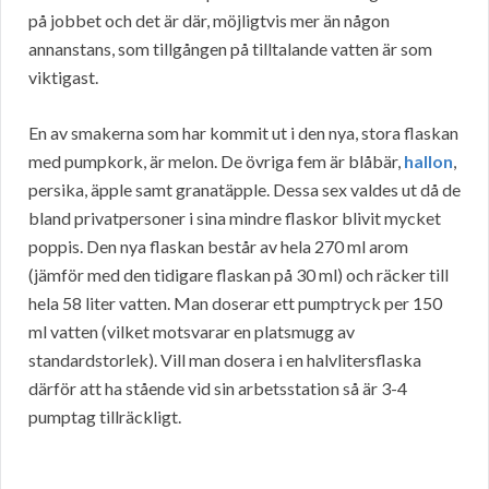
på jobbet och det är där, möjligtvis mer än någon
annanstans, som tillgången på tilltalande vatten är som
viktigast.
En av smakerna som har kommit ut i den nya, stora flaskan
med pumpkork, är melon. De övriga fem är blåbär,
hallon
,
persika, äpple samt granatäpple. Dessa sex valdes ut då de
bland privatpersoner i sina mindre flaskor blivit mycket
poppis. Den nya flaskan består av hela 270 ml arom
(jämför med den tidigare flaskan på 30 ml) och räcker till
hela 58 liter vatten. Man doserar ett pumptryck per 150
ml vatten (vilket motsvarar en platsmugg av
standardstorlek). Vill man dosera i en halvlitersflaska
därför att ha stående vid sin arbetsstation så är 3-4
pumptag tillräckligt.