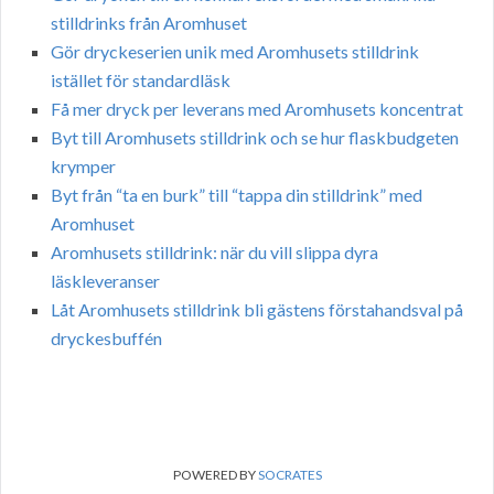
stilldrinks från Aromhuset
Gör dryckeserien unik med Aromhusets stilldrink
istället för standardläsk
Få mer dryck per leverans med Aromhusets koncentrat
Byt till Aromhusets stilldrink och se hur flaskbudgeten
krymper
Byt från “ta en burk” till “tappa din stilldrink” med
Aromhuset
Aromhusets stilldrink: när du vill slippa dyra
läskleveranser
Låt Aromhusets stilldrink bli gästens förstahandsval på
dryckesbuffén
POWERED BY
SOCRATES