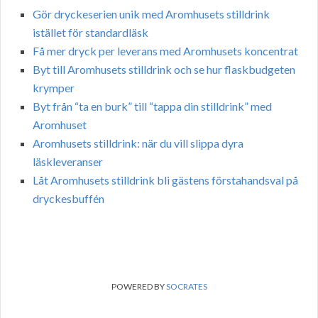
Gör dryckeserien unik med Aromhusets stilldrink
istället för standardläsk
Få mer dryck per leverans med Aromhusets koncentrat
Byt till Aromhusets stilldrink och se hur flaskbudgeten
krymper
Byt från “ta en burk” till “tappa din stilldrink” med
Aromhuset
Aromhusets stilldrink: när du vill slippa dyra
läskleveranser
Låt Aromhusets stilldrink bli gästens förstahandsval på
dryckesbuffén
POWERED BY
SOCRATES