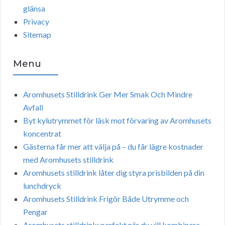
glänsa
Privacy
Sitemap
Menu
Aromhusets Stilldrink Ger Mer Smak Och Mindre
Avfall
Byt kylutrymmet för läsk mot förvaring av Aromhusets
koncentrat
Gästerna får mer att välja på – du får lägre kostnader
med Aromhusets stilldrink
Aromhusets stilldrink låter dig styra prisbilden på din
lunchdryck
Aromhusets Stilldrink Frigör Både Utrymme och
Pengar
Aromhusets stilldrink: perfekt när du vill kombinera