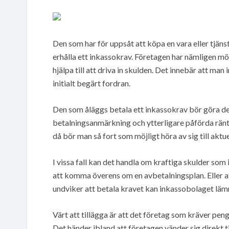
Den som har för uppsåt att köpa en vara eller tjänst 
erhålla ett inkassokrav. Företagen har nämligen möj
hjälpa till att driva in skulden. Det innebär att man
initialt begärt fordran.
Den som åläggs betala ett inkassokrav bör göra det
betalningsanmärkning och ytterligare påförda ränt
då bör man så fort som möjligt höra av sig till aktu
I vissa fall kan det handla om kraftiga skulder som 
att komma överens om en avbetalningsplan. Eller 
undviker att betala kravet kan inkassobolaget läm
Värt att tillägga är att det företag som kräver peng
Det händer ibland att företagen vänder sig direkt 