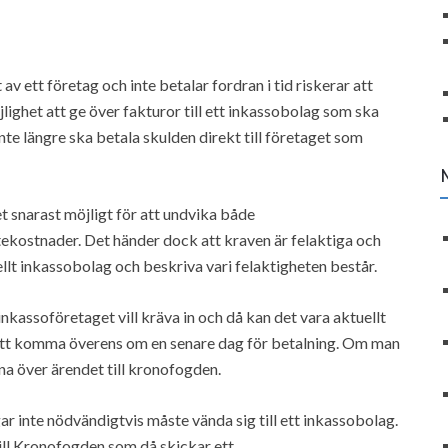
av ett företag och inte betalar fordran i tid riskerar att
lighet att ge över fakturor till ett inkassobolag som ska
 inte längre ska betala skulden direkt till företaget som
 snarast möjligt för att undvika både
ekostnader. Det händer dock att kraven är felaktiga och
ellt inkassobolag och beskriva vari felaktigheten består.
inkassoföretaget vill kräva in och då kan det vara aktuellt
att komma överens om en senare dag för betalning. Om man
na över ärendet till kronofogden.
ar inte nödvändigtvis måste vända sig till ett inkassobolag.
till Kronofogden som då skickar ett