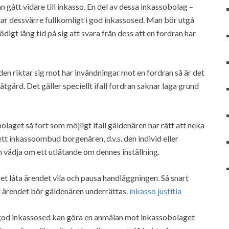
 gått vidare till inkasso. En del av dessa inkassobolag –
tar dessvärre fullkomligt i god inkassosed. Man bör utgå
digt lång tid på sig att svara från dess att en fordran har
ulden riktar sig mot har invändningar mot en fordran så är det
tgärd. Det gäller speciellt ifall fordran saknar laga grund
laget så fort som möjligt ifall gäldenären har rätt att neka
tt inkassoombud borgenären, d.v.s. den individ eller
h vädja om ett utlåtande om dennes inställning.
t låta ärendet vila och pausa handläggningen. Så snart
i ärendet bör gäldenären underrättas.
inkasso justitia
 god inkassosed kan göra en anmälan mot inkassobolaget