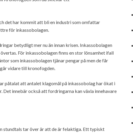
och det har kommit att bli en industri som omfattar
ättre för inkassobolagen.
dringar betydligt mer nu än innan krisen. Inkassobolagen
 övertas. För inkassobolagen finns en stor lönsamhet ifall
räntor som inkassobolagen tjänar pengar på men de får
år vidare till kronofogden.
 påtalat att antalet klagomål på inkassobolag har ökat i
r. Det innebär också att fordringarna kan växla innehavare
tundtals tar över är att de är felaktiga. Ett typiskt