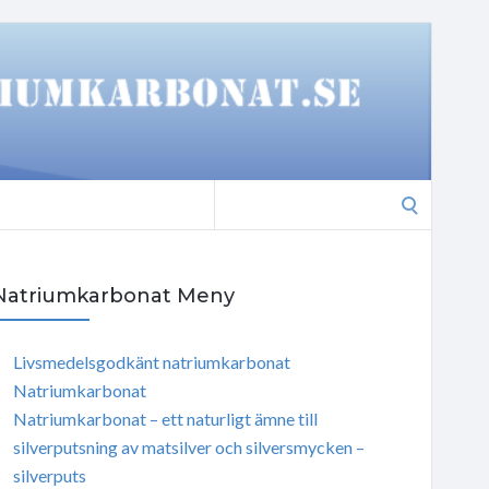
Search
for:
Natriumkarbonat Meny
Livsmedelsgodkänt natriumkarbonat
Natriumkarbonat
Natriumkarbonat – ett naturligt ämne till
silverputsning av matsilver och silversmycken –
silverputs