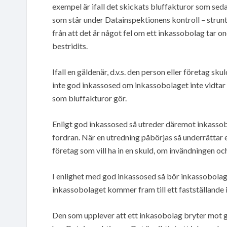
exempel är ifall det skickats bluffakturor som sedan
som står under Datainspektionens kontroll – strun
från att det är något fel om ett inkassobolag tar onö
bestridits.
Ifall en gäldenär, d.v.s. den person eller företag sk
inte god inkassosed om inkassobolaget inte vidtar å
som bluffakturor gör.
Enligt god inkassosed så utreder däremot inkassobo
fordran. När en utredning påbörjas så underrättar e
företag som vill ha in en skuld, om invändningen oc
I enlighet med god inkassosed så bör inkassobolage
inkassobolaget kommer fram till ett fastställande 
Den som upplever att ett inkasobolag bryter mot