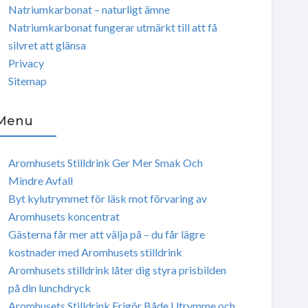
Natriumkarbonat – naturligt ämne
Natriumkarbonat fungerar utmärkt till att få
silvret att glänsa
Privacy
Sitemap
Menu
Aromhusets Stilldrink Ger Mer Smak Och
Mindre Avfall
Byt kylutrymmet för läsk mot förvaring av
Aromhusets koncentrat
Gästerna får mer att välja på – du får lägre
kostnader med Aromhusets stilldrink
Aromhusets stilldrink låter dig styra prisbilden
på din lunchdryck
Aromhusets Stilldrink Frigör Både Utrymme och