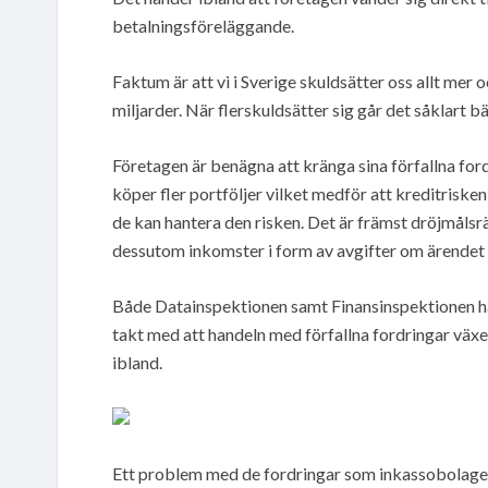
betalningsföreläggande.
Faktum är att vi i Sverige skuldsätter oss allt mer 
miljarder. När flerskuldsätter sig går det såklart b
Företagen är benägna att kränga sina förfallna for
köper fler portföljer vilket medför att kreditrisken
de kan hantera den risken. Det är främst dröjmåls
dessutom inkomster i form av avgifter om ärendet g
Både Datainspektionen samt Finansinspektionen har
takt med att handeln med förfallna fordringar växe
ibland.
Ett problem med de fordringar som inkassobolagen s