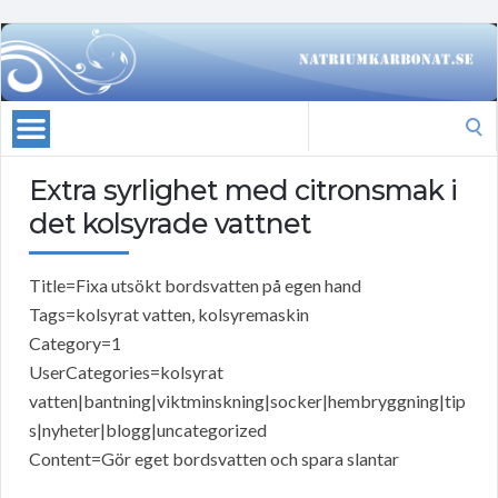
Search
for:
Extra syrlighet med citronsmak i
det kolsyrade vattnet
Title=Fixa utsökt bordsvatten på egen hand
Tags=kolsyrat vatten, kolsyremaskin
Category=1
UserCategories=kolsyrat
vatten|bantning|viktminskning|socker|hembryggning|tip
s|nyheter|blogg|uncategorized
Content=Gör eget bordsvatten och spara slantar