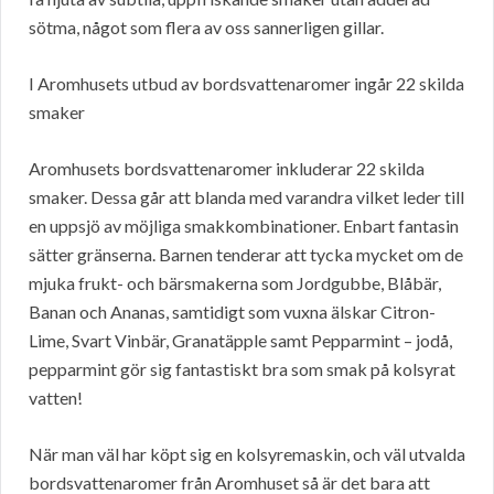
sötma, något som flera av oss sannerligen gillar.
I Aromhusets utbud av bordsvattenaromer ingår 22 skilda
smaker
Aromhusets bordsvattenaromer inkluderar 22 skilda
smaker. Dessa går att blanda med varandra vilket leder till
en uppsjö av möjliga smakkombinationer. Enbart fantasin
sätter gränserna. Barnen tenderar att tycka mycket om de
mjuka frukt- och bärsmakerna som Jordgubbe, Blåbär,
Banan och Ananas, samtidigt som vuxna älskar Citron-
Lime, Svart Vinbär, Granatäpple samt Pepparmint – jodå,
pepparmint gör sig fantastiskt bra som smak på kolsyrat
vatten!
När man väl har köpt sig en kolsyremaskin, och väl utvalda
bordsvattenaromer från Aromhuset så är det bara att