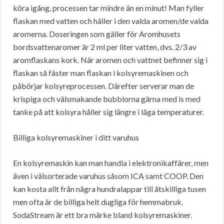
köra igång, processen tar mindre än en minut! Man fyller
flaskan med vatten och häller i den valda aromen/de valda
aromerna. Doseringen som gäller för Aromhusets
bordsvattenaromer är 2 ml per liter vatten, dvs. 2/3 av
aromflaskans kork. När aromen och vattnet befinner sig i
flaskan så fäster man flaskan i kolsyremaskinen och
påbörjar kolsyreprocessen. Därefter serverar man de
krispiga och välsmakande bubblorna gärna med is med
tanke på att kolsyra håller sig längre i låga temperaturer.
Billiga kolsyremaskiner i ditt varuhus
En kolsyremaskin kan man handla i elektronikaffärer, men
även i välsorterade varuhus såsom ICA samt COOP. Den
kan kosta allt från några hundralappar till åtskilliga tusen
men ofta är de billiga helt dugliga för hemmabruk.
SodaStream är ett bra märke bland kolsyremaskiner.