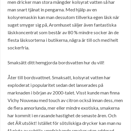
men dricker man stora mängder kolsyrat vatten så har
man snart tjänat in pengarna. Med hjälp av en
kolsyremaskin kan man dessutom tillverka egen läsk när
suget smyger sig på, Aromhuset säljer även fantastiska
läskkoncentrat som består av 80 % mindre socker än de
flesta läsksorterna i butikerna, några är till och med helt
sockerfria.
Smaksätt ditt hemgjorda bordsvatten hur du vill!
Åter till bordsvattnet. Smaksatt, kolsyrat vatten har
exploderat i popularitet sedan det lanserades på
marknaden i början av 2000-talet. Visst kunde man finna
Vichy Nouveau med touch av citron också innan dess, men
de flera annorlunda, mer eller mindre exotiska, smakerna
har kommit i en rasande hastighet de senaste åren. Och
det ÄR utsökt! Istället för sötsliskiga drycker kan man nu
få njuta av subtila, uppfriskande smaker utan adderad