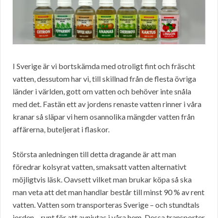
I Sverige är vi bortskämda med otroligt fint och fräscht
vatten, dessutom har vi, till skillnad från de flesta övriga
länder i världen, gott om vatten och behöver inte snåla
med det. Fastän ett av jordens renaste vatten rinner i våra
kranar så släpar vi hem osannolika mängder vatten från
affärerna, buteljerat i flaskor.
Största anledningen till detta dragande är att man
föredrar kolsyrat vatten, smaksatt vatten alternativt
möjligtvis läsk. Oavsett vilket man brukar köpa så ska
man veta att det man handlar består till minst 90 % av rent
vatten. Vatten som transporteras Sverige – och stundtals
jorden – runt för att avnjutas i våra hem. Dessa transporter