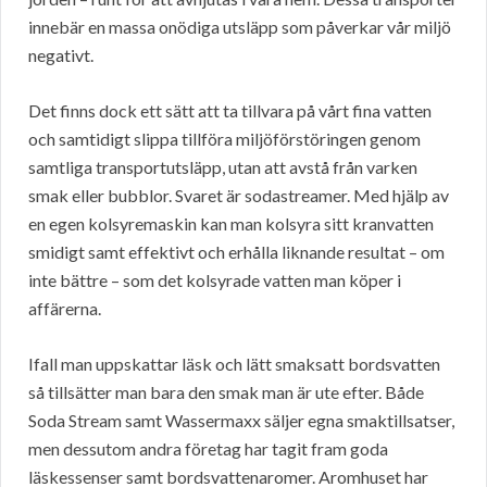
innebär en massa onödiga utsläpp som påverkar vår miljö
negativt.
Det finns dock ett sätt att ta tillvara på vårt fina vatten
och samtidigt slippa tillföra miljöförstöringen genom
samtliga transportutsläpp, utan att avstå från varken
smak eller bubblor. Svaret är sodastreamer. Med hjälp av
en egen kolsyremaskin kan man kolsyra sitt kranvatten
smidigt samt effektivt och erhålla liknande resultat – om
inte bättre – som det kolsyrade vatten man köper i
affärerna.
Ifall man uppskattar läsk och lätt smaksatt bordsvatten
så tillsätter man bara den smak man är ute efter. Både
Soda Stream samt Wassermaxx säljer egna smaktillsatser,
men dessutom andra företag har tagit fram goda
läskessenser samt bordsvattenaromer. Aromhuset har