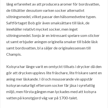
lång erfarenhet av att producera aromer för bordsvatten,
de tillsätter dessutom varken socker alternativt
sötningsmedel, vilket passar den hälsomedvetne typen.
Saftförtaget Bob gör även smaksättare till läsk, de
innehåller relativt mycket socker, men inget
sötningsmedel. Sonjo är en intressant spelare som sticker
ut samt erbjuder aningen originella smaker till både läsk
samt bordsvatten, bl a säljer de originalessensen till
Champis.
Kolsyra har länge varit en omtyckt tillsats i drycker då den
gör att drycken upplevs lite fräschare, lite friskare samt en
aning mer läskande. I öl och mousserande vin uppstår
kolsyran naturligt eftersom socker får jäsa i syrefattig
miljö, men första gången man lyckades med att kolsyra
vatten på konstgjord väg var på 1700-talet.