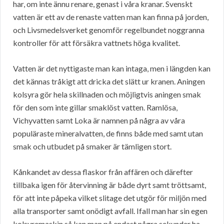
har, om inte ännu renare, genast i våra kranar. Svenskt
vatten är ett av de renaste vatten man kan finna på jorden,
och Livsmedelsverket genomför regelbundet noggranna
kontroller för att försäkra vattnets höga kvalitet.
Vatten är det nyttigaste man kan intaga, men i längden kan
det kännas tråkigt att dricka det slätt ur kranen. Aningen
kolsyra gör hela skillnaden och möjligtvis aningen smak
för den som inte gillar smaklöst vatten. Ramlösa,
Vichyvatten samt Loka är namnen på några av våra
populäraste mineralvatten, de finns både med samt utan
smak och utbudet på smaker är tämligen stort.
Kånkandet av dessa flaskor från affären och därefter
tillbaka igen för återvinning är både dyrt samt tröttsamt,
för att inte påpeka vilket slitage det utgör för miljön med
alla transporter samt onödigt avfall. Ifall man har sin egen
kolsyremaskin så kan man på endast några sekunder ha