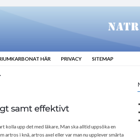
TRIUMKARBONAT HÄR
PRIVACY
SITEMAP
r
gt samt effektivt
art kolla upp det med läkare, Man ska alltid uppsöka en
 om artros i knä, artros axel eller var man nu upplever smärta