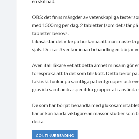
en skillnad.
OBS: det finns mängder av vetenskapliga tester som
med 1500 mg per dag. 2 tabletter (som det står på 
tabletter behövs.
Likaså står det icke på burkarna att man måste ta gl
själv. Det tar 3 veckor innan behandlingen börjar v
Även ifall läkare vet att detta ämnet minsann gör en 
förespråka att ta det som tillskott. Detta beror på
faktiskt funkar på samtliga patientgrupper och even
gravida samt andra specifika grupper att använda 
De som har börjat behandla med glukosamintablette
här är kan hända viktigare än massor studier som b
detta.
CONTINUE READING