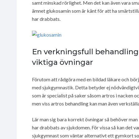
samt minskad rörlighet. Men det kan även vara sm
ämnet glukosamin som är känt för att ha smärtstill
har drabbats.
En verkningsfull behandlin
viktiga övningar
Förutom att rådgöra med en bildad läkare och bör
med sjukgymnastik. Detta betyder ej nödvändigtvis
som är specialist på saker såsom artros i nacken och
men viss artros behandling kan man även verkställa 
Lär man sig bara korrekt övningar så behöver man 
har drabbats av sjukdomen. För vissa så kan det va
sjukgymnast som väntar alternativt ett gymkort so