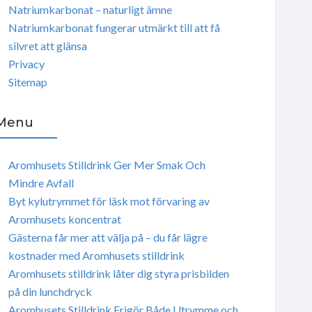
Natriumkarbonat – naturligt ämne
Natriumkarbonat fungerar utmärkt till att få
silvret att glänsa
Privacy
Sitemap
Menu
Aromhusets Stilldrink Ger Mer Smak Och
Mindre Avfall
Byt kylutrymmet för läsk mot förvaring av
Aromhusets koncentrat
Gästerna får mer att välja på – du får lägre
kostnader med Aromhusets stilldrink
Aromhusets stilldrink låter dig styra prisbilden
på din lunchdryck
Aromhusets Stilldrink Frigör Både Utrymme och