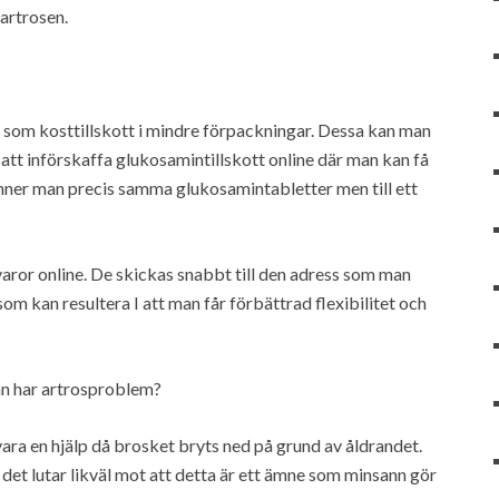
artrosen.
som kosttillskott i mindre förpackningar. Dessa kan man
tt införskaffa glukosamintillskott online där man kan få
 finner man precis samma glukosamintabletter men till ett
 varor online. De skickas snabbt till den adress som man
m kan resultera I att man får förbättrad flexibilitet och
n har artrosproblem?
vara en hjälp då brosket bryts ned på grund av åldrandet.
n det lutar likväl mot att detta är ett ämne som minsann gör