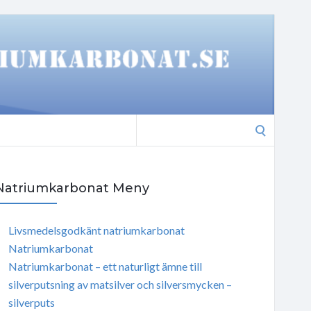
Search
for:
Natriumkarbonat Meny
Livsmedelsgodkänt natriumkarbonat
Natriumkarbonat
Natriumkarbonat – ett naturligt ämne till
silverputsning av matsilver och silversmycken –
silverputs