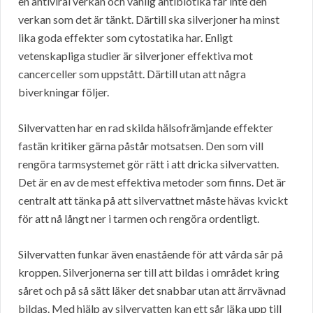
en antiviral verkan och vanlig antibiotika får inte den
verkan som det är tänkt. Därtill ska silverjoner ha minst
lika goda effekter som cytostatika har. Enligt
vetenskapliga studier är silverjoner effektiva mot
cancerceller som uppstått. Därtill utan att några
biverkningar följer.
Silvervatten har en rad skilda hälsofrämjande effekter
fastän kritiker gärna påstår motsatsen. Den som vill
rengöra tarmsystemet gör rätt i att dricka silvervatten.
Det är en av de mest effektiva metoder som finns. Det är
centralt att tänka på att silvervattnet måste hävas kvickt
för att nå långt ner i tarmen och rengöra ordentligt.
Silvervatten funkar även enastående för att vårda sår på
kroppen. Silverjonerna ser till att bildas i området kring
såret och på så sätt läker det snabbar utan att ärrvävnad
bildas. Med hjälp av silvervatten kan ett sår läka upp till