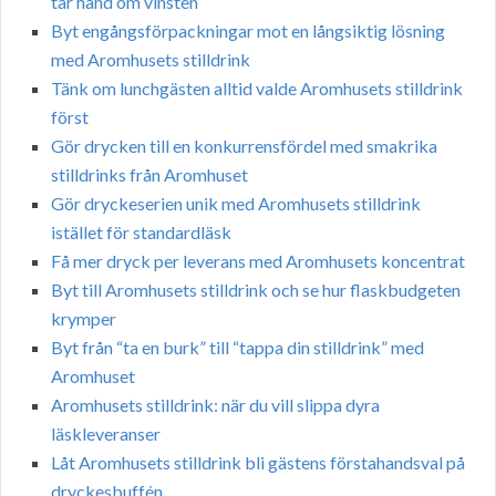
tar hand om vinsten
Byt engångsförpackningar mot en långsiktig lösning
med Aromhusets stilldrink
Tänk om lunchgästen alltid valde Aromhusets stilldrink
först
Gör drycken till en konkurrensfördel med smakrika
stilldrinks från Aromhuset
Gör dryckeserien unik med Aromhusets stilldrink
istället för standardläsk
Få mer dryck per leverans med Aromhusets koncentrat
Byt till Aromhusets stilldrink och se hur flaskbudgeten
krymper
Byt från “ta en burk” till “tappa din stilldrink” med
Aromhuset
Aromhusets stilldrink: när du vill slippa dyra
läskleveranser
Låt Aromhusets stilldrink bli gästens förstahandsval på
dryckesbuffén