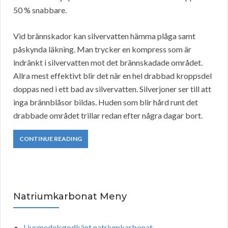
50 % snabbare.
Vid brännskador kan silvervatten hämma plåga samt
påskynda läkning. Man trycker en kompress som är
indränkt i silvervatten mot det brännskadade området.
Allra mest effektivt blir det när en hel drabbad kroppsdel
doppas ned i ett bad av silvervatten. Silverjoner ser till att
inga brännblåsor bildas. Huden som blir hård runt det
drabbade området trillar redan efter några dagar bort.
CONTINUE READING
Natriumkarbonat Meny
Livsmedelsgodkänt natriumkarbonat