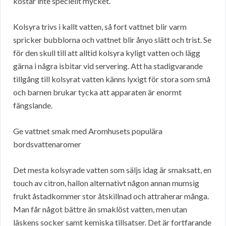
kostar inte speciellt mycket.
Kolsyra trivs i kallt vatten, så fort vattnet blir varm
spricker bubblorna och vattnet blir ånyo slätt och trist. Se
för den skull till att alltid kolsyra kyligt vatten och lägg
gärna i några isbitar vid servering. Att ha stadigvarande
tillgång till kolsyrat vatten känns lyxigt för stora som små
och barnen brukar tycka att apparaten är enormt
fängslande.
Ge vattnet smak med Aromhusets populära
bordsvattenaromer
Det mesta kolsyrade vatten som säljs idag är smaksatt, en
touch av citron, hallon alternativt någon annan mumsig
frukt åstadkommer stor åtskillnad och attraherar många.
Man får något bättre än smaklöst vatten, men utan
läskens socker samt kemiska tillsatser. Det är fortfarande