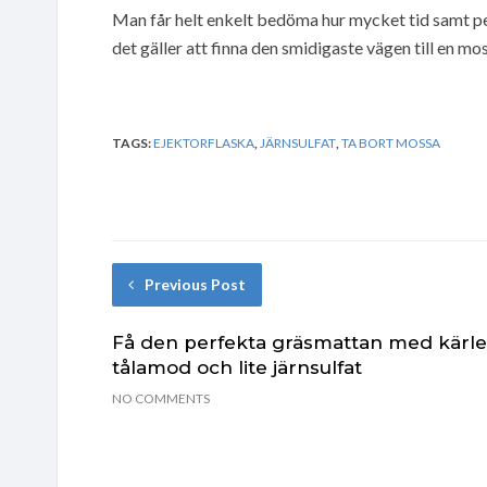
Man får helt enkelt bedöma hur mycket tid samt pe
det gäller att finna den smidigaste vägen till en mo
TAGS:
EJEKTORFLASKA
,
JÄRNSULFAT
,
TA BORT MOSSA
Previous Post
Få den perfekta gräsmattan med kärle
tålamod och lite järnsulfat
NO COMMENTS