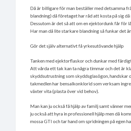
Då är billigare för man beställer med detsamma från
blandning) då företaget har råd att kosta på sig d
Dessutom är det så att om en ejektordunk får för låg
Har man då lite starkare blandning så funkar det änd
Gör det själv alternativt få yrkesutövande hjälp
Tanken med ejektorflaskor och dunkar med färdigt 
Att vårda ett tak kan ta några timmar och det är kla
skyddsutrustning som skyddsglasögon, handskar oc
takmedlen har bensalkonklorid som verksam ingredi
växter vita (plasta över vid behov).
Man kan ju också få hjälp av familj samt vänner men 
ju också att hyra in professionell hjälp men då ko
mossa GTI och tar hand om spridningen på egen ha