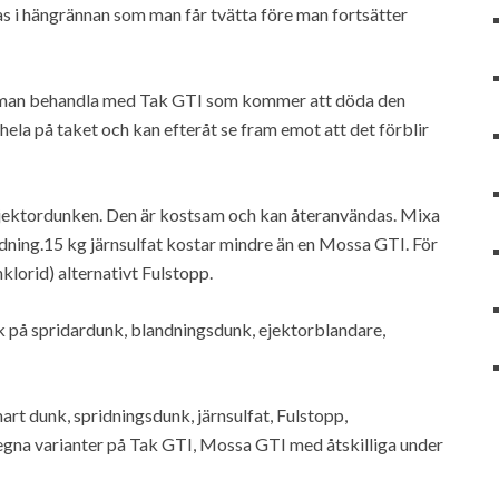
las i hängrännan som man får tvätta före man fortsätter
n man behandla med Tak GTI som kommer att döda den
ela på taket och kan efteråt se fram emot att det förblir
ejektordunken. Den är kostsam och kan återanvändas. Mixa
blandning.15 kg järnsulfat kostar mindre än en Mossa GTI. För
lorid) alternativt Fulstopp.
ök på spridardunk, blandningsdunk, ejektorblandare,
mart dunk, spridningsdunk, järnsulfat, Fulstopp,
 egna varianter på Tak GTI, Mossa GTI med åtskilliga under