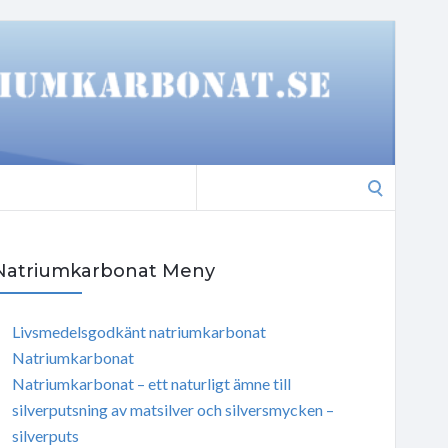
Search
for:
Natriumkarbonat Meny
Livsmedelsgodkänt natriumkarbonat
Natriumkarbonat
Natriumkarbonat – ett naturligt ämne till
silverputsning av matsilver och silversmycken –
silverputs