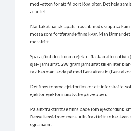
med vatten för att få bort lösa bitar. Det hela sam
arbetet.
När taket har skrapats fräscht med skrapa så ka
mossa som fortfarande finns kvar. Man lämnar det h
mossfritt.
Spara jämt den tomma ejektorflaskan alternativt 
själv järnsulfat, 288 gram järnsulfat till en liter 
tak kan man ladda på med Bensaltensid (Bensalkonk
Det finns tomma ejektorflaskor att införskaffa, s
ejektor, ejektormunstycke på webben.
På allt-fraktfritt.se finns både tom ejektordunk, s
Bensaltensid med mera. Allt-fraktfritt.se har även
egna namn.