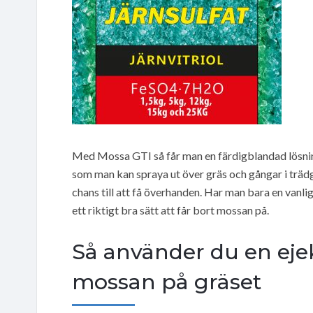
Med Mossa GTI så får man en färdigblandad lösning 
som man kan spraya ut över gräs och gångar i trä
chans till att få överhanden. Har man bara en vanli
ett riktigt bra sätt att får bort mossan på.
Så använder du en ejekt
mossan på gräset