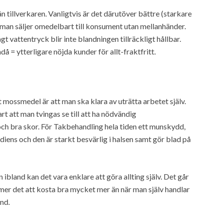
 tillverkaren. Vanligtvis är det därutöver bättre (starkare
å man säljer omedelbart till konsument utan mellanhänder.
t vattentryck blir inte blandningen tillräckligt hållbar.
å = ytterligare nöjda kunder för allt-fraktfritt.
mossmedel är att man ska klara av uträtta arbetet själv.
rt att man tvingas se till att ha nödvändig
h bra skor. För Takbehandling hela tiden ett munskydd,
ens och den är starkt besvärlig i halsen samt gör blad på
ibland kan det vara enklare att göra allting själv. Det går
mmer det att kosta bra mycket mer än när man själv handlar
nd.