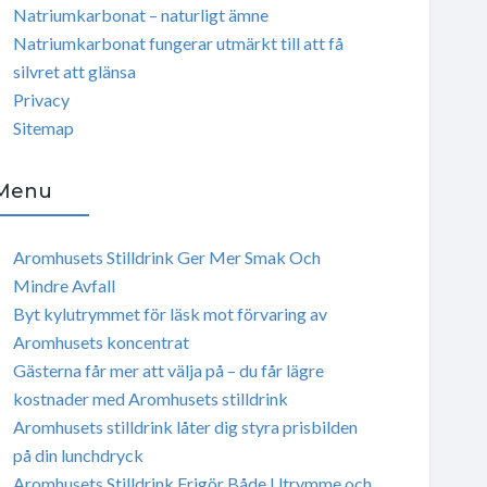
Natriumkarbonat – naturligt ämne
Natriumkarbonat fungerar utmärkt till att få
silvret att glänsa
Privacy
Sitemap
Menu
Aromhusets Stilldrink Ger Mer Smak Och
Mindre Avfall
Byt kylutrymmet för läsk mot förvaring av
Aromhusets koncentrat
Gästerna får mer att välja på – du får lägre
kostnader med Aromhusets stilldrink
Aromhusets stilldrink låter dig styra prisbilden
på din lunchdryck
Aromhusets Stilldrink Frigör Både Utrymme och